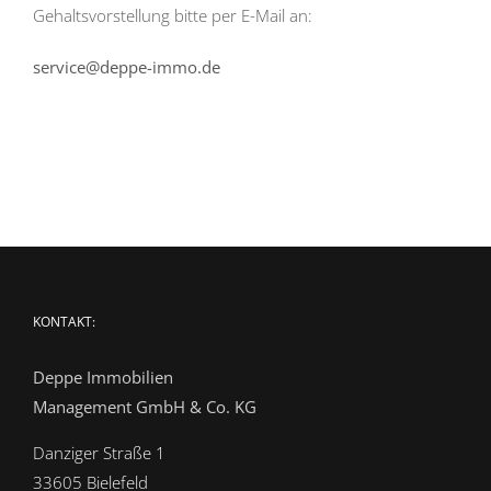
Gehaltsvorstellung bitte per E-Mail an:
service@deppe-immo.de
KONTAKT:
Deppe Immobilien
Management GmbH & Co. KG
Danziger Straße 1
33605 Bielefeld