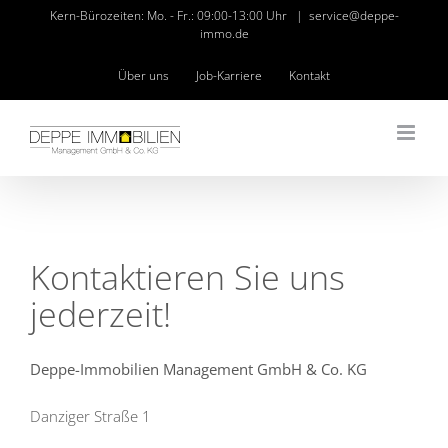
Zum
Kern-Bürozeiten: Mo. - Fr.: 09:00-13:00 Uhr
|
service@deppe-
immo.de
Inhalt
springen
Über uns
Job-Karriere
Kontakt
Kontaktieren Sie uns
jederzeit!
Deppe-Immobilien Management GmbH & Co. KG
Danziger Straße 1